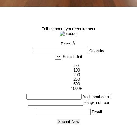
Tell us about your requirement
Price:
Â
Quantity
Select Unit
50
100
200
250
500
1000+
Additional detail
मोबाइल number
Email