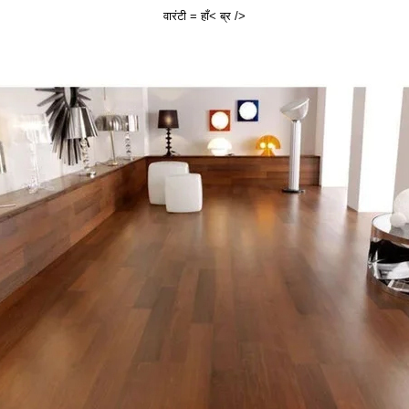
वारंटी = हाँ< ब्र />