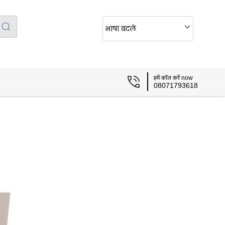
भाषा बदलें
हमें कॉल करें now
08071793618